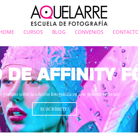
HOME
CURSOS
BLOG
CONVENIOS
CONTACT
 DE AFFINITY F
 gratuito sobre la edición fotográfica en este potente software
SUSCRÍBETE!