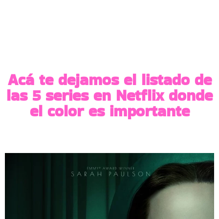
Acá te dejamos el listado de
las 5 series en Netflix donde
el color es importante