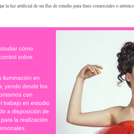
 la luz artificial de un flas de estudio para fines comerciales o artístico
estudiar cómo
control sobre
 iluminación en
ica, yendo desde los
contamos con
l trabajo en estudio
do a disposición de
para la realización
personales.